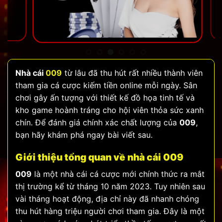
Nhà cái
009
từ lâu đã thu hút rất nhiều thành viên
tham gia cá cược kiếm tiền online mỗi ngày. Sân
chơi gây ấn tượng với thiết kế đồ họa tinh tế và
kho game hoành tráng cho hội viên thỏa sức xanh
chín. Để đánh giá chính xác chất lượng của
009
,
bạn hãy khám phá ngay bài viết sau.
Giới thiệu tổng quan về nhà cái 009
009
là một nhà cái cá cược mới chính thức ra mắt
thị trường kể từ tháng 10 năm 2023. Tuy nhiên sau
vài tháng hoạt động, địa chỉ này đã nhanh chóng
thu hút hàng triệu người chơi tham gia. Đây là một