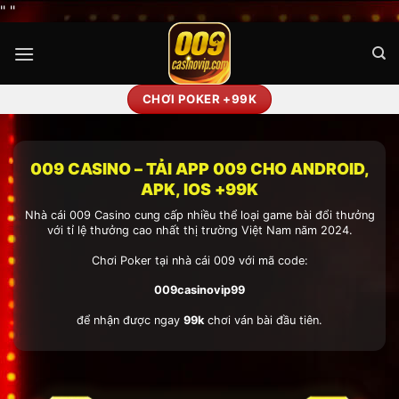
Chuyển
"
"
đến
nội
dung
CHƠI POKER +99K
009 CASINO – TẢI APP 009 CHO ANDROID,
APK, IOS +99K
Nhà cái 009 Casino cung cấp nhiều thể loại game bài đổi thưởng
với tỉ lệ thưởng cao nhất thị trường Việt Nam năm 2024.
Chơi Poker tại nhà cái 009 với mã code:
009casinovip99
để nhận được ngay
99k
chơi ván bài đầu tiên.