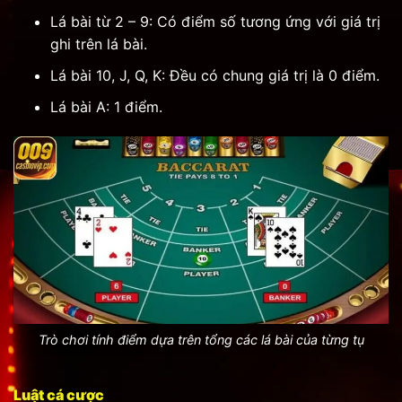
Lá bài từ 2 – 9: Có điểm số tương ứng với giá trị
ghi trên lá bài.
Lá bài 10, J, Q, K: Đều có chung giá trị là 0 điểm.
Lá bài A: 1 điểm.
Trò chơi tính điểm dựa trên tổng các lá bài của từng tụ
Luật cá cược