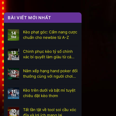
BÀI VIẾT MỚI NHẤT
Kèo phạt góc: Cẩm nang cược
14
chuẩn cho newbie từ A-Z
Th2
Chinh phục kèo tỷ số chính
13
xác bí quyết làm giàu từ cá
Th2
cược
Nắm xếp hạng hand poker đổi
12
thưởng cùng với người chơi
Th2
mới
Kèo trên dưới và bật mí tuyệt
11
chiêu đặt kèo thơm
Th2
Tất tần tật về tool soi cầu xóc
10
đĩa và lợi ích mang lại
Th2