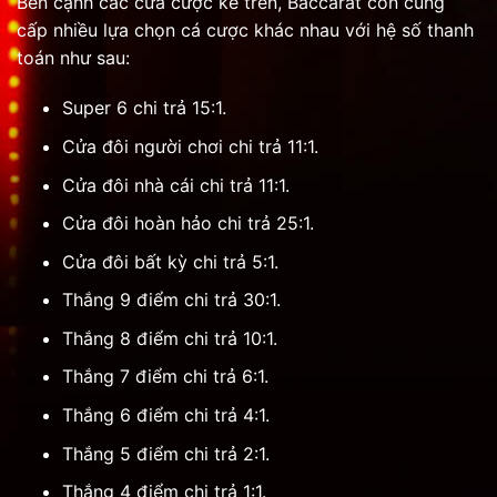
Bên cạnh các cửa cược kể trên, Baccarat còn cung
cấp nhiều lựa chọn cá cược khác nhau với hệ số thanh
toán như sau:
Super 6 chi trả 15:1.
Cửa đôi người chơi chi trả 11:1.
Cửa đôi nhà cái chi trả 11:1.
Cửa đôi hoàn hảo chi trả 25:1.
Cửa đôi bất kỳ chi trả 5:1.
Thắng 9 điểm chi trả 30:1.
Thắng 8 điểm chi trả 10:1.
Thắng 7 điểm chi trả 6:1.
Thắng 6 điểm chi trả 4:1.
Thắng 5 điểm chi trả 2:1.
Thắng 4 điểm chi trả 1:1.