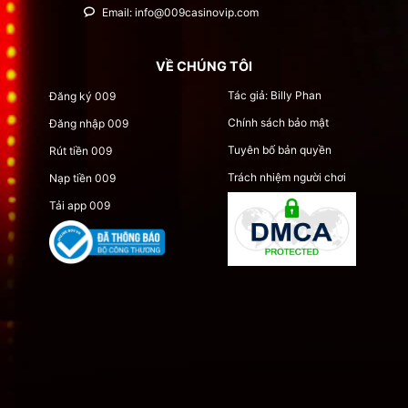
Email:
info@009casinovip.com
VỀ CHÚNG TÔI
Tác giả: Billy Phan
Đăng ký 009
Chính sách bảo mật
Đăng nhập 009
Tuyên bố bản quyền
Rút tiền 009
Trách nhiệm người chơi
Nạp tiền 009
Tải app 009