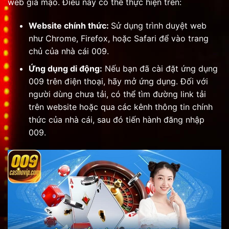
web giả mạo. Điều này có thể thực hiện trên:
Website chính thức:
Sử dụng trình duyệt web
như Chrome, Firefox, hoặc Safari để vào trang
chủ của nhà cái 009.
Ứng dụng di động:
Nếu bạn đã cài đặt ứng dụng
009 trên điện thoại, hãy mở ứng dụng. Đối với
người dùng chưa tải, có thể tìm đường link tải
trên website hoặc qua các kênh thông tin chính
thức của nhà cái, sau đó tiến hành đăng nhập
009.