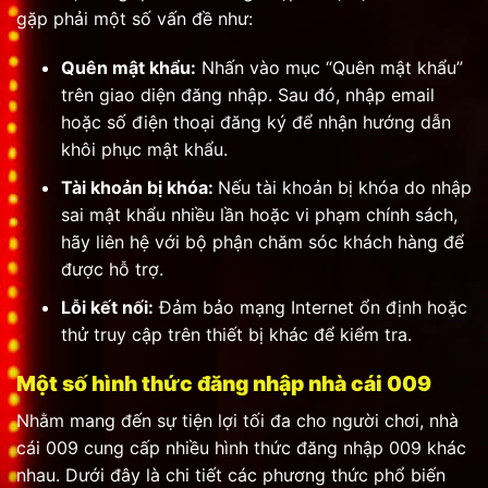
gặp phải một số vấn đề như:
Quên mật khẩu:
Nhấn vào mục “Quên mật khẩu”
trên giao diện đăng nhập. Sau đó, nhập email
hoặc số điện thoại đăng ký để nhận hướng dẫn
khôi phục mật khẩu.
Tài khoản bị khóa:
Nếu tài khoản bị khóa do nhập
sai mật khẩu nhiều lần hoặc vi phạm chính sách,
hãy liên hệ với bộ phận chăm sóc khách hàng để
được hỗ trợ.
Lỗi kết nối:
Đảm bảo mạng Internet ổn định hoặc
thử truy cập trên thiết bị khác để kiểm tra.
Một số hình thức đăng nhập nhà cái 009
Nhằm mang đến sự tiện lợi tối đa cho người chơi, nhà
cái 009 cung cấp nhiều hình thức đăng nhập 009 khác
nhau. Dưới đây là chi tiết các phương thức phổ biến