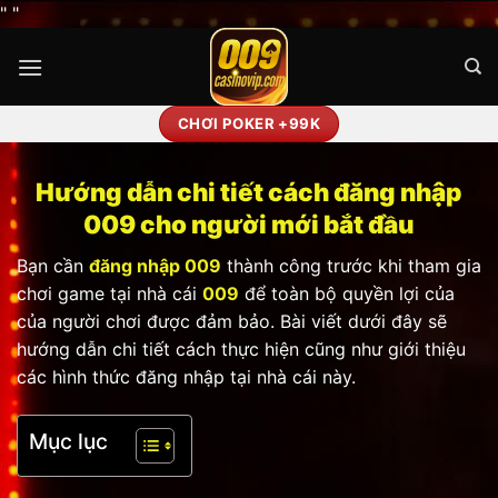
Chuyển
"
"
đến
nội
dung
CHƠI POKER +99K
Hướng dẫn chi tiết cách đăng nhập
009 cho người mới bắt đầu
Bạn cần
đăng nhập 009
thành công trước khi tham gia
chơi game tại nhà cái
009
để toàn bộ quyền lợi của
của người chơi được đảm bảo.
Bài viết dưới đây sẽ
hướng dẫn chi tiết cách thực hiện cũng như giới thiệu
các hình thức đăng nhập tại nhà cái này.
Mục lục