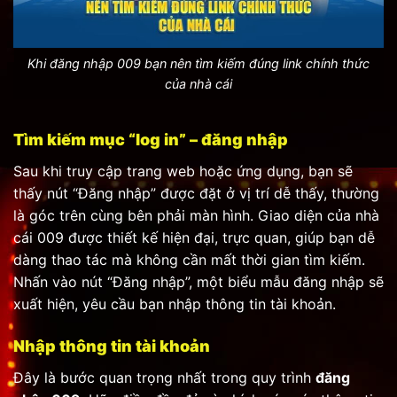
Khi đăng nhập 009 bạn nên tìm kiếm đúng link chính thức
của nhà cái
Tìm kiếm mục “log in” – đăng nhập
Sau khi truy cập trang web hoặc ứng dụng, bạn sẽ
thấy nút “Đăng nhập” được đặt ở vị trí dễ thấy, thường
là góc trên cùng bên phải màn hình. Giao diện của nhà
cái 009 được thiết kế hiện đại, trực quan, giúp bạn dễ
dàng thao tác mà không cần mất thời gian tìm kiếm.
Nhấn vào nút “Đăng nhập”, một biểu mẫu đăng nhập sẽ
xuất hiện, yêu cầu bạn nhập thông tin tài khoản.
Nhập thông tin tài khoản
Đây là bước quan trọng nhất trong quy trình
đăng