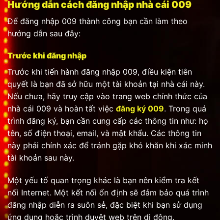
Hướng dẫn cách đăng nhập nhà cái 009
Để đăng nhập 009 thành công bạn cần làm theo
hướng dẫn sau đây:
Trước khi đăng nhập
Trước khi tiến hành đăng nhập 009, điều kiện tiên
quyết là bạn đã sở hữu một tài khoản tại nhà cái này.
Nếu chưa, hãy truy cập vào trang web chính thức của
nhà cái 009 và hoàn tất việc
đăng ký 009
. Trong quá
trình đăng ký, bạn cần cung cấp các thông tin như: họ
tên, số điện thoại, email, và mật khẩu. Các thông tin
này phải chính xác để tránh gặp khó khăn khi xác minh
tài khoản sau này.
Một yếu tố quan trọng khác là bạn nên kiểm tra kết
nối Internet. Một kết nối ổn định sẽ đảm bảo quá trình
đăng nhập diễn ra suôn sẻ, đặc biệt khi bạn sử dụng
ứng dụng hoặc trình duyệt web trên di động.