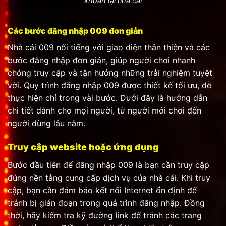
khoản tại nhà cái
Các bước đăng nhập 009 đơn giản
Nhà cái 009 nổi tiếng với giao diện thân thiện và các
bước đăng nhập đơn giản, giúp người chơi nhanh
chóng truy cập và tận hưởng những trải nghiệm tuyệt
vời. Quy trình đăng nhập 009 được thiết kế tối ưu, dễ
thực hiện chỉ trong vài bước. Dưới đây là hướng dẫn
chi tiết dành cho mọi người, từ người mới chơi đến
người dùng lâu năm.
Truy cập website hoặc ứng dụng
Bước đầu tiên để đăng nhập 009 là bạn cần truy cập
đúng nền tảng cung cấp dịch vụ của nhà cái. Khi truy
cập, bạn cần đảm bảo kết nối Internet ổn định để
tránh bị gián đoạn trong quá trình đăng nhập. Đồng
thời, hãy kiểm tra kỹ đường link để tránh các trang