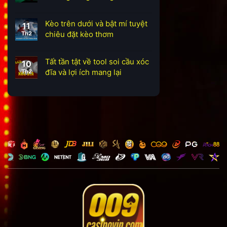
mới
Kèo trên dưới và bật mí tuyệt
11
chiêu đặt kèo thơm
Th2
Tất tần tật về tool soi cầu xóc
10
đĩa và lợi ích mang lại
Th2