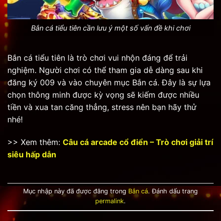
Bắn cá tiểu tiên cần lưu ý một số vấn đề khi chơi
Bắn cá tiểu tiên là trò chơi vui nhộn đáng để trải
nghiệm. Người chơi có thể tham gia dễ dàng sau khi
đăng ký 009 và vào chuyên mục Bắn cá. Đây là sự lựa
chọn thông minh được kỳ vọng sẽ kiếm được nhiều
tiền và xua tan căng thẳng, stress nên bạn hãy thử
nhé!
>> Xem thêm:
Câu cá arcade cổ điển – Trò chơi giải trí
siêu hấp dẫn
Mục nhập này đã được đăng trong
Bắn cá
. Đánh dấu trang
permalink
.