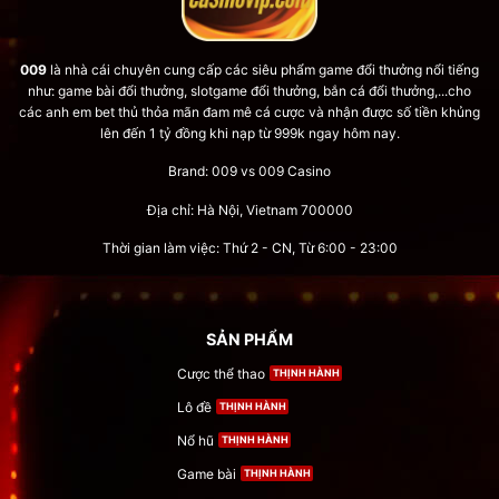
009
là nhà cái chuyên cung cấp các siêu phẩm game đổi thưởng nổi tiếng
như: game bài đổi thưởng, slotgame đổi thưởng, bắn cá đổi thưởng,...cho
các anh em bet thủ thỏa mãn đam mê cá cược và nhận được số tiền khủng
lên đến 1 tỷ đồng khi nạp từ 999k ngay hôm nay.
Brand: 009 vs 009 Casino
Địa chỉ: Hà Nội, Vietnam 700000
Thời gian làm việc: Thứ 2 - CN, Từ 6:00 - 23:00
SẢN PHẨM
Cược thể thao
Lô đề
Nổ hũ
Game bài