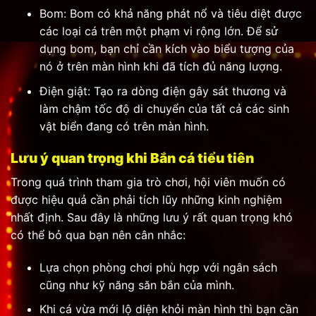
Bom: Bom có khả năng phát nổ và tiêu diệt được
các loại cá trên một phạm vi rộng lớn. Để sử
dụng bom, bạn chỉ cần kích vào biểu tượng của
nó ở trên màn hình khi đã tích đủ năng lượng.
Điện giật: Tạo ra dòng điện gây sát thương và
làm chậm tốc độ di chuyển của tất cả các sinh
vật biển đang có trên màn hình.
Lưu ý quan trọng khi Bắn cá tiểu tiên
Trong quá trình tham gia trò chơi, hội viên muốn có
được hiệu quả cần phải tích lũy những kinh nghiệm
nhất định. Sau đây là những lưu ý rất quan trọng khó
có thể bỏ qua bạn nên cân nhắc:
Lựa chọn phòng chơi phù hợp với ngân sách
cũng như kỹ năng săn bắn của mình.
Khi cá vừa mới lộ diện khỏi màn hình thì bạn cần