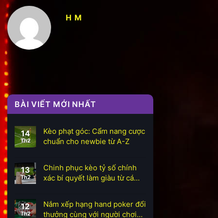
H M
BÀI VIẾT MỚI NHẤT
Kèo phạt góc: Cẩm nang cược
14
chuẩn cho newbie từ A-Z
Th2
Chinh phục kèo tỷ số chính
13
xác bí quyết làm giàu từ cá
Th2
cược
Nắm xếp hạng hand poker đổi
12
thưởng cùng với người chơi
Th2