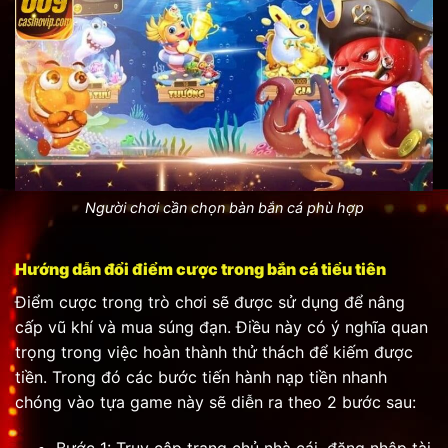
Người chơi cần chọn bàn bắn cá phù hợp
Hướng dẫn đổi điểm cược trong bắn cá tiểu tiên
Điểm cược trong trò chơi sẽ được sử dụng để nâng
cấp vũ khí và mua súng đạn. Điều này có ý nghĩa quan
trọng trong việc hoàn thành thử thách để kiếm được
tiền. Trong đó các bước tiến hành nạp tiền nhanh
chóng vào tựa game này sẽ diễn ra theo 2 bước sau:
Bước 1: Truy cập trang chủ nhà cái, đăng nhập tài