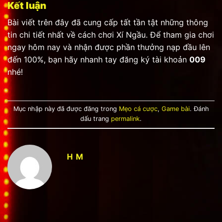
Kết luận
Bài viết trên đây đã cung cấp tất tần tật những thông
tin chi tiết nhất về cách chơi Xí Ngầu. Để tham gia chơi
ngay hôm nay và nhận được phần thưởng nạp đầu lên
đến 100%, bạn hãy nhanh tay đăng ký tài khoản
009
nhé!
Mục nhập này đã được đăng trong
Mẹo cá cược
,
Game bài
. Đánh
dấu trang
permalink
.
H M