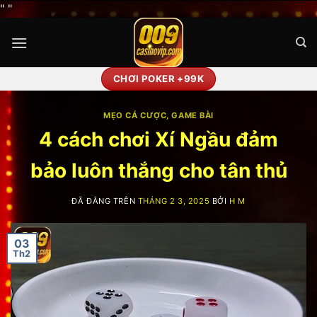
Chuyển
"
"
đến
nội
dung
CHƠI POKER +99K
MẸO CÁ CƯỢC
,
GAME BÀI
4 cách chơi Xí Ngầu đảm
bảo luôn thắng cho tân thủ
ĐÃ ĐĂNG TRÊN
THÁNG 2 3, 2025
BỞI
H M
03
Th2