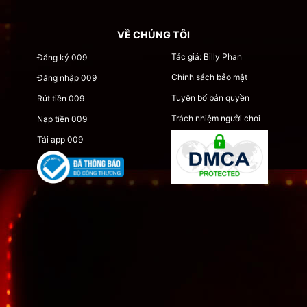
VỀ CHÚNG TÔI
Tác giả: Billy Phan
Đăng ký 009
Chính sách bảo mật
Đăng nhập 009
Tuyên bố bản quyền
Rút tiền 009
Trách nhiệm người chơi
Nạp tiền 009
Tải app 009