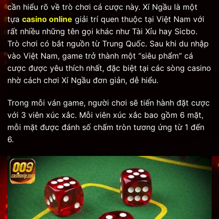
cần hiểu rõ về trò chơi cá cược này. Xí Ngầu là một
tựa
casino online
giải trí quen thuộc tại Việt Nam với
rất nhiều những tên gọi khác như Tài Xỉu hay Sicbo.
Trò chơi có bắt nguồn từ Trung Quốc. Sau khi du nhập
vào Việt Nam, game trở thành một “siêu phẩm” cá
cược được yêu thích nhất, đặc biệt tại các sòng casino
nhờ cách chơi Xí Ngầu đơn giản, dễ hiểu.
Trong mỗi ván game, người chơi sẽ tiến hành đặt cược
với 3 viên xúc xắc. Mỗi viên xúc xắc bao gồm 6 mặt,
mỗi mặt được đánh số chấm tròn tương ứng từ 1 đến
6.