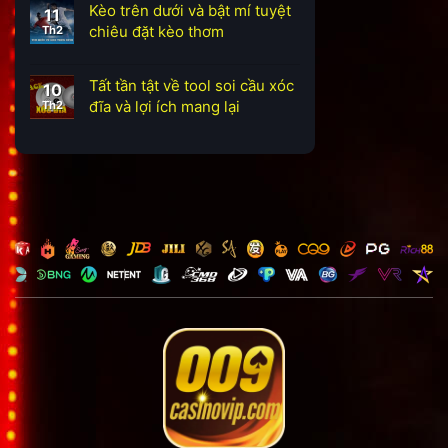
Kèo trên dưới và bật mí tuyệt
11
chiêu đặt kèo thơm
Th2
Tất tần tật về tool soi cầu xóc
10
đĩa và lợi ích mang lại
Th2