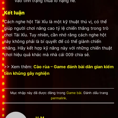
vào tình trạng thua lỗ nặng nề.
Kết luận
Cách nghe hột Tài Xỉu là một kỹ thuật thú vị, có thể
giúp người chơi nâng cao tỷ lệ chiến thắng trong trò
chơi Tài Xỉu. Tuy nhiên, cần nhớ rằng cách nghe hột
này không phải là bí quyết để có thể giành chiến
thắng. Hãy kết hợp kỹ năng này với những chiến thuật
chơi hiệu quả khác mà nhà cái 009 chia sẻ.
>> Xem thêm:
Cào rùa – Game đánh bài dân gian kiếm
tiền khủng gây nghiện
Mục nhập này đã được đăng trong
Game bài
. Đánh dấu trang
permalink
.