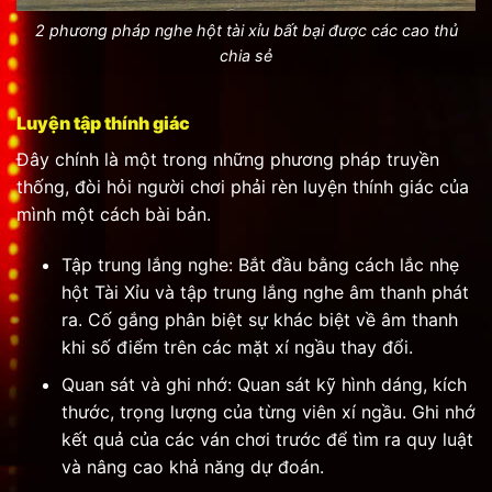
2 phương pháp nghe hột tài xỉu bất bại được các cao thủ
chia sẻ
Luyện tập thính giác
Đây chính là một trong những phương pháp truyền
thống, đòi hỏi người chơi phải rèn luyện thính giác của
mình một cách bài bản.
Tập trung lắng nghe: Bắt đầu bằng cách lắc nhẹ
hột Tài Xỉu và tập trung lắng nghe âm thanh phát
ra. Cố gắng phân biệt sự khác biệt về âm thanh
khi số điểm trên các mặt xí ngầu thay đổi.
Quan sát và ghi nhớ: Quan sát kỹ hình dáng, kích
thước, trọng lượng của từng viên xí ngầu. Ghi nhớ
kết quả của các ván chơi trước để tìm ra quy luật
và nâng cao khả năng dự đoán.