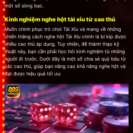
một số sòng bạc.
Kinh nghiệm nghe hột tài xỉu từ cao thủ
Muốn chinh phục trò chơi Tài Xỉu và mang về những
chiến thắng cách nghe hột Tài Xỉu chính là bí kíp được
nhiều cao thủ áp dụng. Tuy nhiên, để thành thạo kỹ
thuật này, bạn cần phải học hỏi kinh nghiệm từ những
người đi trước. Dưới đây là một số chia sẻ quý báu từ
các cao thủ, giúp bạn nâng cao khả năng nghe hột và
đạt được hiệu quả tối ưu: