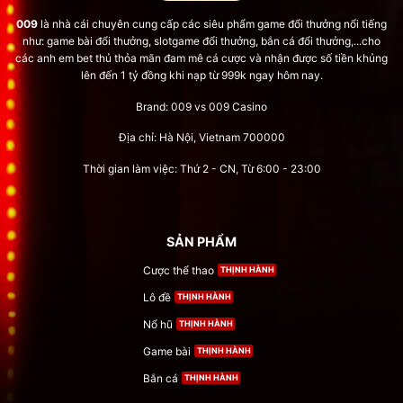
009
là nhà cái chuyên cung cấp các siêu phẩm game đổi thưởng nổi tiếng
như: game bài đổi thưởng, slotgame đổi thưởng, bắn cá đổi thưởng,...cho
các anh em bet thủ thỏa mãn đam mê cá cược và nhận được số tiền khủng
lên đến 1 tỷ đồng khi nạp từ 999k ngay hôm nay.
Brand: 009 vs 009 Casino
Địa chỉ: Hà Nội, Vietnam 700000
Thời gian làm việc: Thứ 2 - CN, Từ 6:00 - 23:00
SẢN PHẨM
Cược thể thao
Lô đề
Nổ hũ
Game bài
Bắn cá