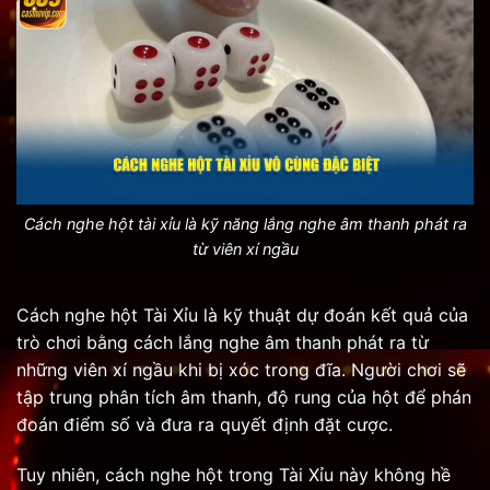
Cách nghe hột tài xỉu là kỹ năng lắng nghe âm thanh phát ra
từ viên xí ngầu
Cách nghe hột Tài Xỉu là kỹ thuật dự đoán kết quả của
trò chơi bằng cách lắng nghe âm thanh phát ra từ
những viên xí ngầu khi bị xóc trong đĩa. Người chơi sẽ
tập trung phân tích âm thanh, độ rung của hột để phán
đoán điểm số và đưa ra quyết định đặt cược.
Tuy nhiên, cách nghe hột trong Tài Xỉu này không hề