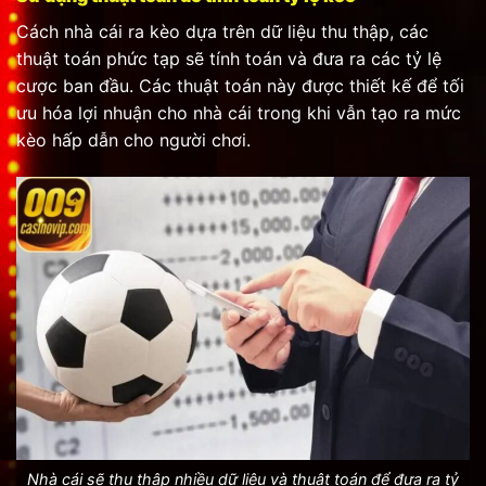
Cách nhà cái ra kèo dựa trên dữ liệu thu thập, các
thuật toán phức tạp sẽ tính toán và đưa ra các tỷ lệ
cược ban đầu. Các thuật toán này được thiết kế để tối
ưu hóa lợi nhuận cho nhà cái trong khi vẫn tạo ra mức
kèo hấp dẫn cho người chơi.
Nhà cái sẽ thu thập nhiều dữ liệu và thuật toán để đưa ra tỷ