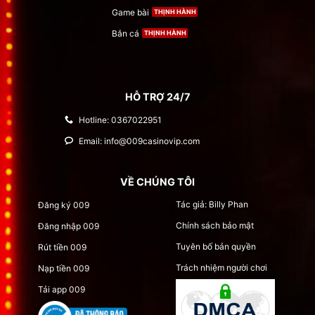
Game bài
Bắn cá
HỖ TRỢ 24/7
Hotline: 0367022951
Email:
info@009casinovip.com
VỀ CHÚNG TÔI
Tác giả: Billy Phan
Đăng ký 009
Chính sách bảo mật
Đăng nhập 009
Tuyên bố bản quyền
Rút tiền 009
Trách nhiệm người chơi
Nạp tiền 009
Tải app 009