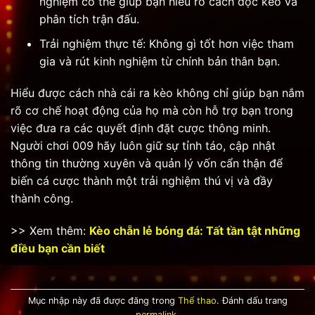
nghiệm có thể giúp bạn hiểu rõ cách đọc kèo và
phân tích trận đấu.
Trải nghiệm thực tế: Không gì tốt hơn việc tham
gia và rút kinh nghiệm từ chính bản thân bạn.
Hiểu được cách nhà cái ra kèo không chỉ giúp bạn nắm
rõ cơ chế hoạt động của họ mà còn hỗ trợ bạn trong
việc đưa ra các quyết định đặt cược thông minh.
Người chơi 009 hãy luôn giữ sự tỉnh táo, cập nhật
thông tin thường xuyên và quản lý vốn cẩn thận để
biến cá cược thành một trải nghiệm thú vị và đầy
thành công.
>> Xem thêm:
Kèo chẵn lẻ bóng đá: Tất tần tật những
điều bạn cần biết
Mục nhập này đã được đăng trong
Thể thao
. Đánh dấu trang
permalink
.