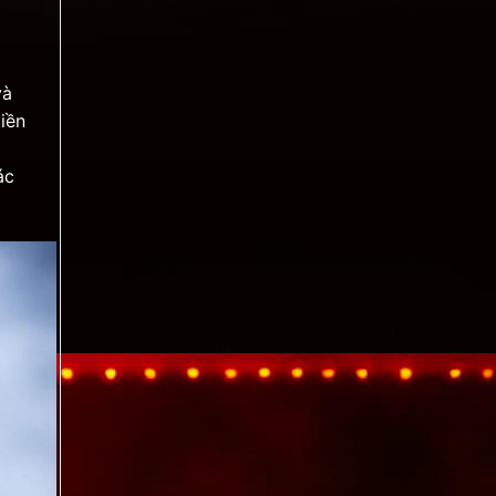
và
tiền
ác