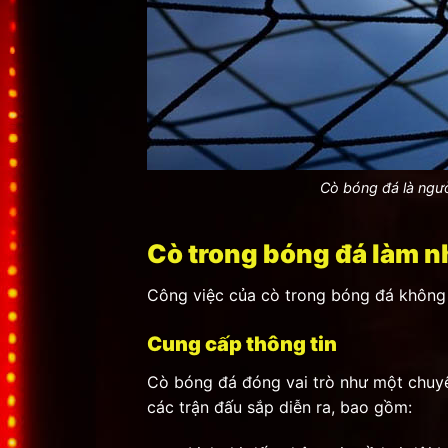
Cò bóng đá là ngườ
Cò trong bóng đá làm n
Công việc của cò trong bóng đá không c
Cung cấp thông tin
Cò bóng đá đóng vai trò như một chuyên
các trận đấu sắp diễn ra, bao gồm: