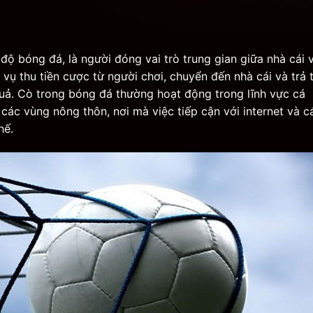
độ bóng đá, là người đóng vai trò trung gian giữa nhà cái 
 vụ thu tiền cược từ người chơi, chuyển đến nhà cái và trả 
quả. Cò trong bóng đá thường hoạt động trong lĩnh vực cá
các vùng nông thôn, nơi mà việc tiếp cận với internet và c
hế.