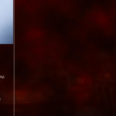
vụ:
ề