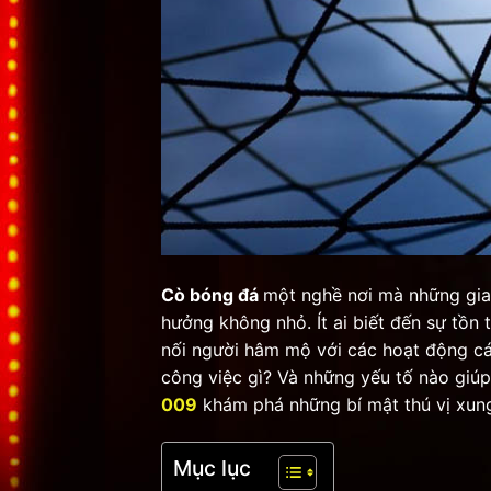
Cò bóng đá
một nghề nơi mà những giao
hưởng không nhỏ. Ít ai biết đến sự tồn 
nối người hâm mộ với các hoạt động cá
công việc gì? Và những yếu tố nào giú
009
khám phá những bí mật thú vị xun
Mục lục