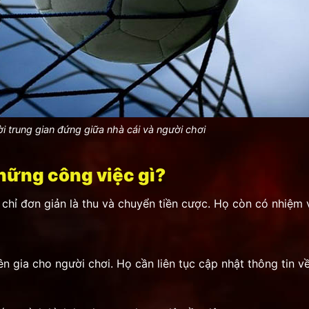
i trung gian đứng giữa nhà cái và người chơi
hững công việc gì?
hỉ đơn giản là thu và chuyển tiền cược. Họ còn có nhiệm 
 gia cho người chơi. Họ cần liên tục cập nhật thông tin v