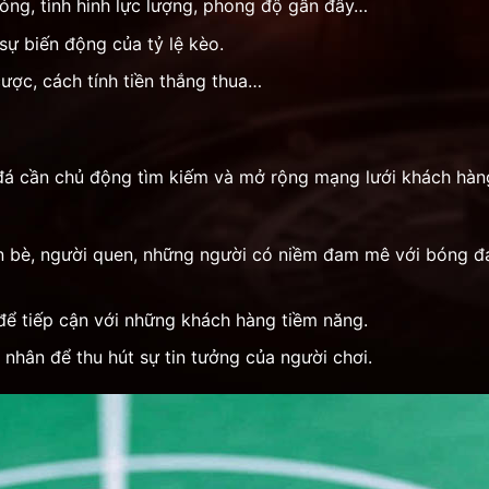
 bóng, tình hình lực lượng, phong độ gần đây…
sự biến động của tỷ lệ kèo.
cược, cách tính tiền thắng thua…
 đá cần chủ động tìm kiếm và mở rộng mạng lưới khách hàn
bạn bè, người quen, những người có niềm đam mê với bóng đ
để tiếp cận với những khách hàng tiềm năng.
 nhân để thu hút sự tin tưởng của người chơi.