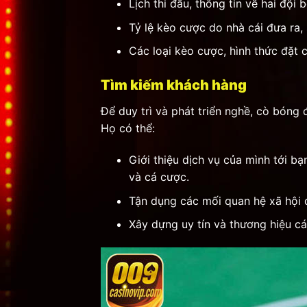
Lịch thi đấu, thông tin về hai đội
Tỷ lệ kèo cược do nhà cái đưa ra, 
Các loại kèo cược, hình thức đặt 
Tìm kiếm khách hàng
Để duy trì và phát triển nghề, cò bóng
Họ có thể:
Giới thiệu dịch vụ của mình tới 
và cá cược.
Tận dụng các mối quan hệ xã hội 
Xây dựng uy tín và thương hiệu cá