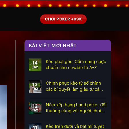
CHƠI POKER +99K
BÀI VIẾT MỚI NHẤT
Kèo phạt góc: Cẩm nang cược
14
chuẩn cho newbie từ A-Z
Th2
Chinh phục kèo tỷ số chính
13
xác bí quyết làm giàu từ cá
Th2
cược
Nắm xếp hạng hand poker đổi
12
thưởng cùng với người chơi
Th2
mới
Kèo trên dưới và bật mí tuyệt
11