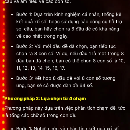
cầu và am hiểu về các con số.
Bước 1: Dựa trên kinh nghiệm cá nhân, thống kê
kết quả xổ số, hoặc sử dụng các công cụ hỗ trợ
soi cầu, bạn hãy chọn ra 8 đầu đề có khả năng
về cao nhất trong ngày.
Bước 2: Với mỗi đầu đề đã chọn, bạn tiếp tục
chọn ra 8 con số. Ví dụ, nếu đầu 1 là một trong 8
đầu bạn đã chọn, bạn có thể chọn 8 con số là 10,
11, 12, 13, 14, 15, 16, 17.
Bước 3: Kết hợp 8 đầu đề với 8 con số tương
ứng, bạn sẽ có được dàn đề 64 số.
Phương pháp 2: Lựa chọn từ 4 chạm
Phương pháp này dựa trên việc phân tích chạm đề, tức
là tổng các chữ số trong con đề.
Bước 1: Nghiên cứu và phân tích kết quả xổ số