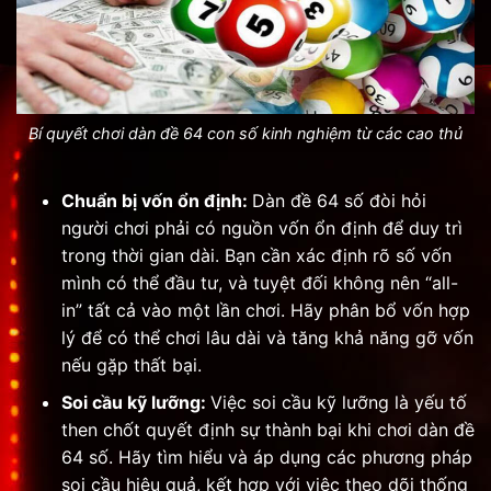
Bí quyết chơi dàn đề 64 con số kinh nghiệm từ các cao thủ
Chuẩn bị vốn ổn định:
Dàn đề 64 số đòi hỏi
người chơi phải có nguồn vốn ổn định để duy trì
trong thời gian dài. Bạn cần xác định rõ số vốn
mình có thể đầu tư, và tuyệt đối không nên “all-
in” tất cả vào một lần chơi. Hãy phân bổ vốn hợp
lý để có thể chơi lâu dài và tăng khả năng gỡ vốn
nếu gặp thất bại.
Soi cầu kỹ lưỡng:
Việc soi cầu kỹ lưỡng là yếu tố
then chốt quyết định sự thành bại khi chơi dàn đề
64 số. Hãy tìm hiểu và áp dụng các phương pháp
soi cầu hiệu quả, kết hợp với việc theo dõi thống