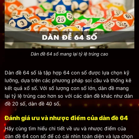
Dàn đề 64 số mang lại tỷ lệ trúng cao
Dàn đề 64 số là tập hợp 64 con số được lựa chọn kỹ
lưỡng, dựa trên các phương pháp soi cầu và thống kê
kết quả xổ số. Với số lượng con số lớn, dàn đề mang
lại tỷ lệ trúng cao hơn so với các dàn đề khác như dàn
đề 20 số, dàn đề 40 số.
Đánh giá ưu và nhược điểm của dàn đề 64
Hãy cùng tìm hiểu chi tiết về ưu và nhược điểm của
dàn đề 64 con số để có cái nhìn toàn diện và lựa chọn