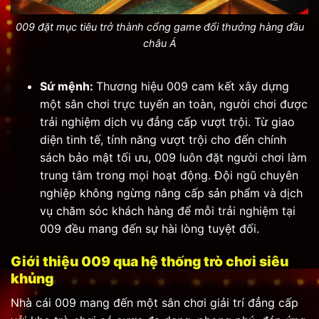
009 đặt mục tiêu trở thành cổng game đổi thưởng hàng đầu
châu Á
Sứ mệnh:
Thương hiệu 009 cam kết xây dựng
một sân chơi trực tuyến an toàn, người chơi được
trải nghiệm dịch vụ đẳng cấp vượt trội. Từ giao
diện tinh tế, tính năng vượt trội cho đến chính
sách bảo mật tối ưu, 009 luôn đặt người chơi làm
trung tâm trong mọi hoạt động. Đội ngũ chuyên
nghiệp không ngừng nâng cấp sản phẩm và dịch
vụ chăm sóc khách hàng để mỗi trải nghiệm tại
009 đều mang đến sự hài lòng tuyệt đối.
Giới thiệu 009 qua hệ thống trò chơi siêu
khủng
Nhà cái 009 mang đến một sân chơi giải trí đẳng cấp