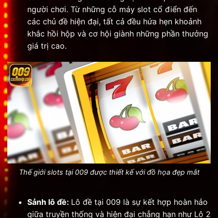
người chơi. Từ những cỗ máy slot cổ điển đến
các chủ đề hiện đại, tất cả đều hứa hẹn khoảnh
khắc hồi hộp và cơ hội giành những phần thưởng
giá trị cao.
Thế giới slots tại 009 được thiết kế với đồ họa đẹp mắt
Sảnh lô đề:
Lô đề tại 009 là sự kết hợp hoàn hảo
giữa truyền thống và hiện đại chẳng hạn như Lô 2