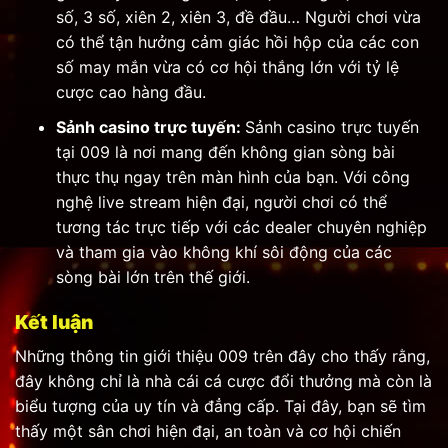
số, 3 số, xiên 2, xiên 3, đề đầu… Người chơi vừa
có thể tận hưởng cảm giác hồi hộp của các con
số may mắn vừa có cơ hội thắng lớn với tỷ lệ
cược cao hàng đầu.
Sảnh casino trực tuyến:
Sảnh casino trực tuyến
tại 009 là nơi mang đến không gian sòng bài
thực thụ ngay trên màn hình của bạn. Với công
nghệ live stream hiện đại, người chơi có thể
tương tác trực tiếp với các dealer chuyên nghiệp
và tham gia vào không khí sôi động của các
sòng bài lớn trên thế giới.
Kết luận
Những thông tin giới thiệu 009 trên đây cho thấy rằng,
đây không chỉ là nhà cái cá cược đổi thưởng mà còn là
biểu tượng của uy tín và đẳng cấp. Tại đây, bạn sẽ tìm
thấy một sân chơi hiện đại, an toàn và cơ hội chiến