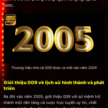
cược.
Thương hiệu nhà cái 009 được ra mắt vào năm 2005
Giới thiệu 009 về lịch sử hình thành và phát
triển
Ra đời vào năm 2005, giới thiệu 009 với sứ mệnh trở
thành một nền tảng cá cược trực tuyến uy tín, chất