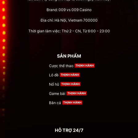
Brand: 009 vs 009 Casino
Địa chỉ: Hà Nội, Vietnam 700000
Thời gian làm việc: Thứ 2 - CN, Từ 6:00 - 23:00
SẢN PHẨM
Cược thể thao
Lô đề
Nổ hũ
Game bài
Bắn cá
HỖ TRỢ 24/7