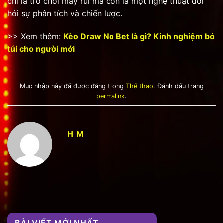
chỉ là trò chơi may rủi mà còn là một nghệ thuật đòi
hỏi sự phân tích và chiến lược.
>> Xem thêm:
Kèo Draw No Bet là gì? Kinh nghiệm bỏ
túi cho người mới
Mục nhập này đã được đăng trong
Thể thao
. Đánh dấu trang
permalink
.
H M
BÀI VIẾT MỚI NHẤT