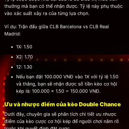
thưởng mà bạn có thể nhận được. Tỷ lệ này phụ thuộc
vào xác suất xảy ra của từng lựa chọn.
Ví dụ: Trận đấu giữa CLB Barcelona vs CLB Real
Madrid:
1X: 1.50
X2: 1.70
12: 1.30
Nếu bạn đặt 100.000 VNĐ vào 1X với tỷ lệ 1.50
và thắng, bạn sẽ nhận được số tiền kèo cơ hội
kép là: 100.000 x 1.50 = 150.000 VNĐ.
Ưu và nhược điểm của kèo Double Chance
Dưới đây, chuyên gia sẽ phân tích chi tiết ưu nhược
điểm của kèo cược cơ hội kép để người chơi nắm rõ
trước khi quyết định đặt cược