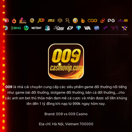
009
là nhà cái chuyên cung cấp các siêu phẩm game đổi thưởng nổi tiếng
như: game bài đổi thưởng, slotgame đổi thưởng, bắn cá đổi thưởng,...cho
các anh em bet thủ thỏa mãn đam mê cá cược và nhận được số tiền khủng
lên đến 1 tỷ đồng khi nạp từ 999k ngay hôm nay.
Brand: 009 vs 009 Casino
Địa chỉ: Hà Nội, Vietnam 700000