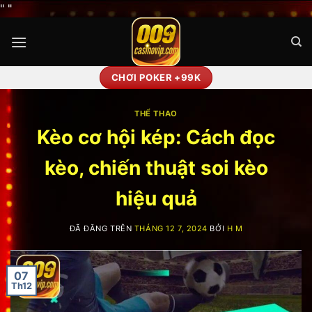
Chuyển
"
"
đến
nội
dung
CHƠI POKER +99K
THỂ THAO
Kèo cơ hội kép: Cách đọc
kèo, chiến thuật soi kèo
hiệu quả
ĐÃ ĐĂNG TRÊN
THÁNG 12 7, 2024
BỞI
H M
07
Th12