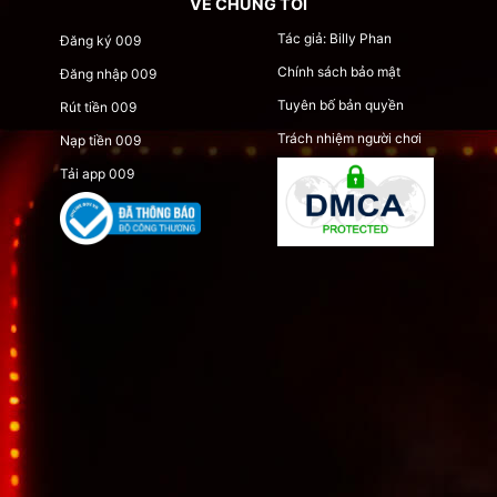
VỀ CHÚNG TÔI
Tác giả: Billy Phan
Đăng ký 009
Chính sách bảo mật
Đăng nhập 009
Tuyên bố bản quyền
Rút tiền 009
Trách nhiệm người chơi
Nạp tiền 009
Tải app 009