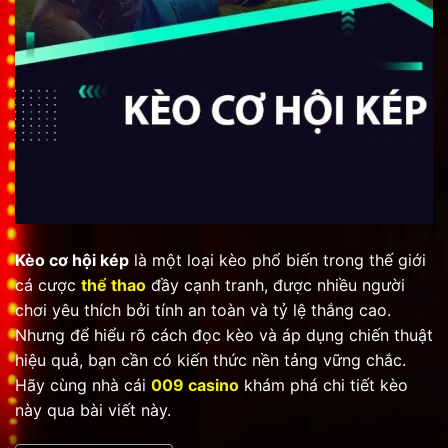
Kèo cơ hội kép
là một loại kèo phổ biến trong thế giới
cá cược
thể thao
đầy cạnh tranh, được nhiều người
chơi yêu thích bởi tính an toàn và tỷ lệ thắng cao.
Nhưng để hiểu rõ cách đọc kèo và áp dụng chiến thuật
hiệu quả, bạn cần có kiến thức nền tảng vững chắc.
Hãy cùng nhà cái
009 casino
khám phá chi tiết kèo
này qua bài viết này.