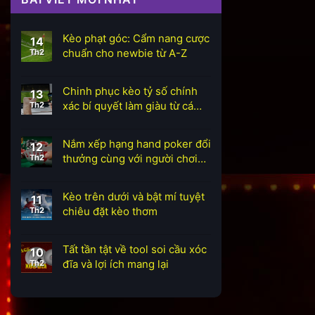
Kèo phạt góc: Cẩm nang cược
14
chuẩn cho newbie từ A-Z
Th2
Chinh phục kèo tỷ số chính
13
xác bí quyết làm giàu từ cá
Th2
cược
Nắm xếp hạng hand poker đổi
12
thưởng cùng với người chơi
Th2
mới
Kèo trên dưới và bật mí tuyệt
11
chiêu đặt kèo thơm
Th2
Tất tần tật về tool soi cầu xóc
10
đĩa và lợi ích mang lại
Th2