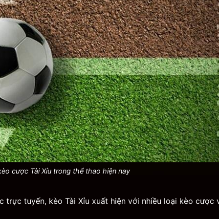
kèo cược Tài Xỉu trong thể thao hiện nay
ợc trực tuyến, kèo Tài Xỉu xuất hiện với nhiều loại kèo cược 