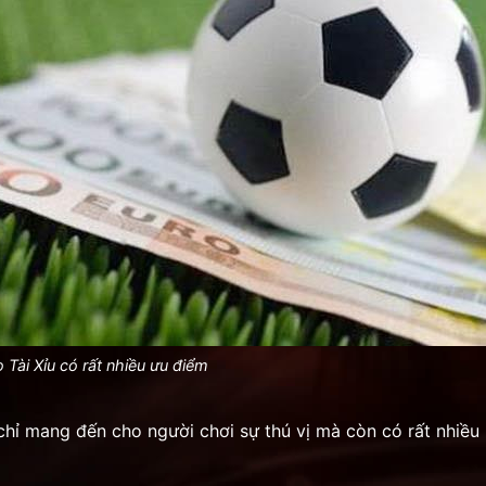
 Tài Xỉu có rất nhiều ưu điểm
chỉ mang đến cho người chơi sự thú vị mà còn có rất nhiều 