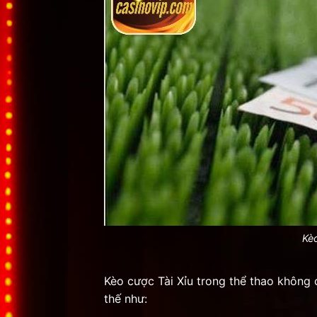
Kèo
Kèo cược Tài Xỉu trong thể thao không 
thế như: