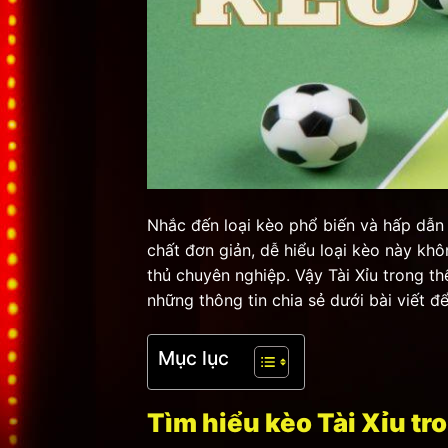
Nhắc đến loại kèo phổ biến và hấp dẫn
chất đơn giản, dễ hiểu loại kèo này kh
thủ chuyên nghiệp. Vậy Tài Xỉu trong t
những thông tin chia sẻ dưới bài viết để
Mục lục
Tìm hiểu kèo Tài Xỉu tr