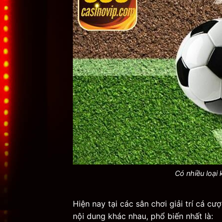
Có nhiều loại 
Hiện nay tại các sân chơi giải trí cá cư
nội dung khác nhau, phổ biến nhất là: