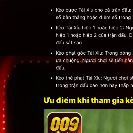
Kèo cược Tài Xỉu cho cả trận đấu:
số bàn thắng hoặc điểm số trong s
Kèo Tài Xỉu hiệp 1 hoặc hiệp 2: Ng
hiệp 1 hoặc hiệp 2 của trận đấu. Đ
đấu sát sao.
Kèo phạt góc Tài Xỉu: Trong bóng 
ưa chuộng. Người chơi sẽ tiến hàn
đấu.
Kèo thẻ phạt Tài Xỉu: Người chơi 
trong trận đấu cao hơn hay thấp h
Ưu điểm khi tham gia kè