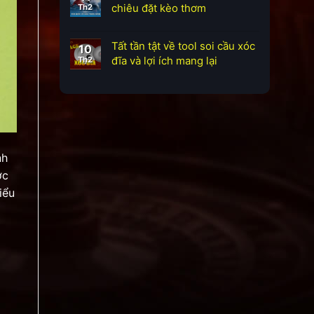
chiêu đặt kèo thơm
Th2
Tất tần tật về tool soi cầu xóc
10
đĩa và lợi ích mang lại
Th2
nh
ợc
iểu