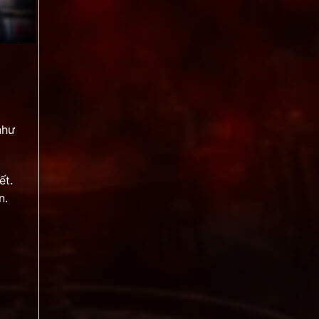
như
ết.
n.