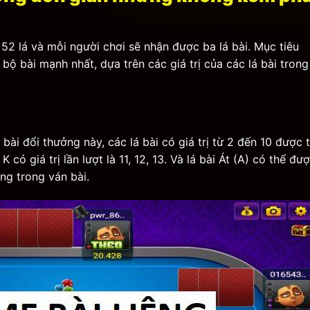
52 lá và mỗi người chơi sẽ nhận được ba lá bài. Mục tiêu
bộ bài mạnh nhất, dựa trên các giá trị của các lá bài tron
i đổi thưởng này, các lá bài có giá trị từ 2 đến 10 được t
 có giá trị lần lượt là 11, 12, 13. Và lá bài Át (A) có thể đư
ống trong ván bài.