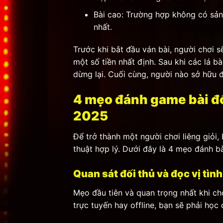
Bài cao: Trường hợp không có sảnh
nhất.
Trước khi bắt đầu ván bài, người chơi 
một số tiền nhất định. Sau khi các lá b
dừng lại. Cuối cùng, người nào sở hữu 
4 mẹo đánh game bài đ
2025
Để trở thành một người chơi liêng giỏi,
thuật hợp lý. Dưới đây là 4 mẹo đánh bà
Quan sát đối thủ và đọc vị tìn
Mẹo đầu tiên và quan trọng nhất khi chơi
trực tuyến hay offline, bạn sẽ phải học