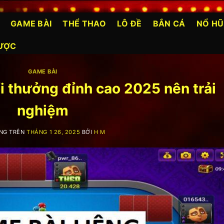
GAME BÀI
THỂ THAO
LÔ ĐỀ
BẮN CÁ
NỔ HŨ
ƯỢC
GAME BÀI
i thưởng đỉnh cao 2025 nên trải
nghiệm
NG TRÊN
THÁNG 1 26, 2025
BỞI
H M