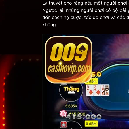
Lý thuyết cho rằng nếu một người chơi 
Ngược lại, những người chơi có bộ bài 
đến cách họ cược, tốc độ chơi và các 
không.