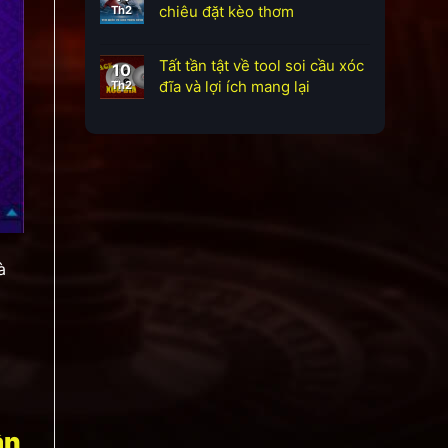
chiêu đặt kèo thơm
Th2
Tất tần tật về tool soi cầu xóc
10
đĩa và lợi ích mang lại
Th2
à
ần