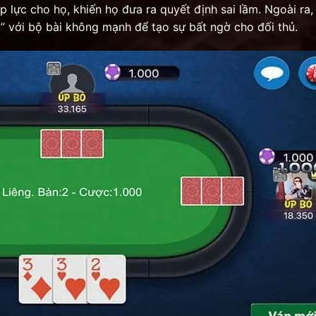
áp lực cho họ, khiến họ đưa ra quyết định sai lầm. Ngoài ra,
u” với bộ bài không mạnh để tạo sự bất ngờ cho đối thủ.