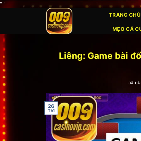
Chuyển
"
"
đến
TRANG CHỦ
nội
dung
MẸO CÁ C
Liêng: Game bài đổ
ĐÃ ĐĂ
26
Th1