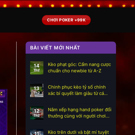
CHƠI POKER +99K
BÀI VIẾT MỚI NHẤT
Kèo phạt góc: Cẩm nang cược
14
chuẩn cho newbie từ A-Z
Th2
Chinh phục kèo tỷ số chính
13
xác bí quyết làm giàu từ cá
Th2
cược
Nắm xếp hạng hand poker đổi
12
thưởng cùng với người chơi
Th2
mới
Kèo trên dưới và bật mí tuyệt
11