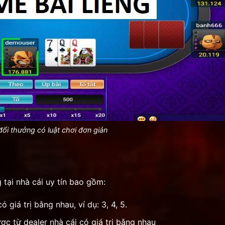
đổi thưởng có luật chơi đơn giản
 tại nhà cái uy tín bao gồm:
ó giá trị bằng nhau, ví dụ: 3, 4, 5.
ợc từ dealer nhà cái có giá trị bằng nhau