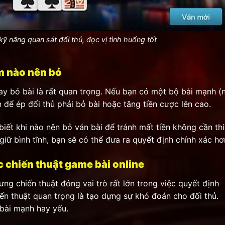
kỹ năng quan sát đối thủ, đọc vị tình huống tốt
ểm nào nên bỏ
hay bỏ bài là rất quan trọng. Nếu bạn có một bộ bài mạnh (
 để ép đối thủ phải bỏ bài hoặc tăng tiền cược lên cao.
biết khi nào nên bỏ ván bài để tránh mất tiền không cần thi
iữ bình tĩnh, bạn sẽ có thể đưa ra quyết định chính xác hơ
 chiến thuật game bài online
g chiến thuật đóng vai trò rất lớn trong việc quyết định
ến thuật quan trọng là tạo dựng sự khó đoán cho đối thủ.
 bài mạnh hay yếu.