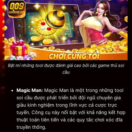
Bật mí những tool được đánh giá cao bởi các game thủ soi
cầu
Magic Man:
Magic Man là một trong những tool
soi cầu được phát triển bởi đội ngũ chuyên gia
giàu kinh nghiệm trong lĩnh vực cá cược trực
tuyến. Công cụ này nổi bật với khả năng kết hợp
thuật toán tiên tiến và các quy tắc chơi xóc đĩa
truyền thống.