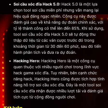
Soi cầu xóc đĩa Hack 5.0:
Hack 5.0 là một lựa
chọn tool soi cầu miễn phí nhưng vẫn mang lại
hiệu quả đáng ngạc nhiên. Công cụ này được
đánh giá cao về khả năng dự đoán chính xác, với
tỷ lệ thành công có thể lên đến 85%. Khi sử dụng,
tool soi cầu xóc đĩa Hack 5.0 sẽ tự động thu
thập dữ liệu từ các ván cược trước đó trong
khoảng thời gian từ 30 đến 60 phút, sau đó tiến
hành phân tích và đưa ra dự đoán.
Hacking Hero:
Hacking Hero là một công cụ
quen thuộc với nhiều người chơi trong lĩnh vực
hack game xóc đĩa. Tuy nhiên, bên cạnh chức
năng hack, Hacking Hero cũng được tích hợp tính
năng hỗ trợ soi cầu xóc đĩa. Đây là một tool soi
cầu xóc đĩa nhận được nhiều lượt tải và đánh giá
tích cực từ cộng đồng người chơi.
Kết luận