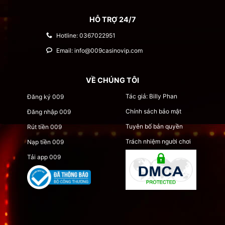
HỖ TRỢ 24/7
Hotline: 0367022951
Email:
info@009casinovip.com
VỀ CHÚNG TÔI
Tác giả: Billy Phan
Đăng ký 009
Chính sách bảo mật
Đăng nhập 009
Tuyên bố bản quyền
Rút tiền 009
Trách nhiệm người chơi
Nạp tiền 009
Tải app 009