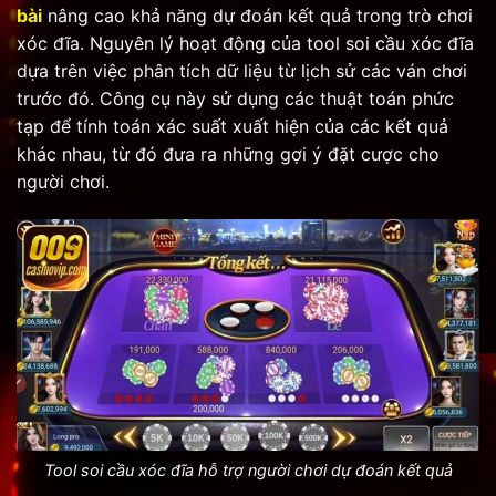
bài
nâng cao khả năng dự đoán kết quả trong trò chơi
xóc đĩa. Nguyên lý hoạt động của tool soi cầu xóc đĩa
dựa trên việc phân tích dữ liệu từ lịch sử các ván chơi
trước đó. Công cụ này sử dụng các thuật toán phức
tạp để tính toán xác suất xuất hiện của các kết quả
khác nhau, từ đó đưa ra những gợi ý đặt cược cho
người chơi.
Tool soi cầu xóc đĩa hỗ trợ người chơi dự đoán kết quả