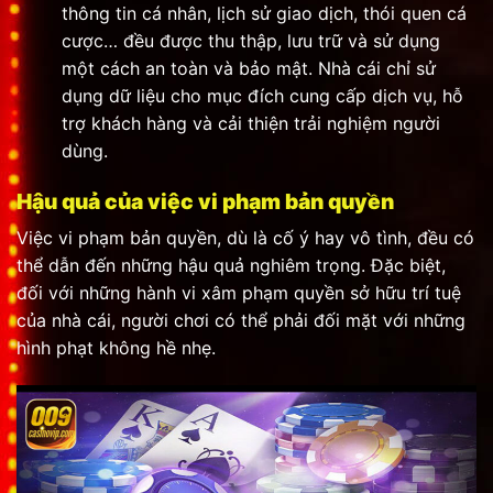
thông tin cá nhân, lịch sử giao dịch, thói quen cá
cược… đều được thu thập, lưu trữ và sử dụng
một cách an toàn và bảo mật. Nhà cái chỉ sử
dụng dữ liệu cho mục đích cung cấp dịch vụ, hỗ
trợ khách hàng và cải thiện trải nghiệm người
dùng.
Hậu quả của việc vi phạm bản quyền
Việc vi phạm bản quyền, dù là cố ý hay vô tình, đều có
thể dẫn đến những hậu quả nghiêm trọng. Đặc biệt,
đối với những hành vi xâm phạm quyền sở hữu trí tuệ
của nhà cái, người chơi có thể phải đối mặt với những
hình phạt không hề nhẹ.