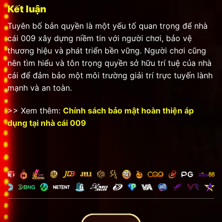
Kết luận
Tuyên bố bản quyền là một yếu tố quan trọng để nhà
cái 009 xây dựng niềm tin với người chơi, bảo vệ
thương hiệu và phát triển bền vững. Người chơi cũng
nên tìm hiểu và tôn trọng quyền sở hữu trí tuệ của nhà
cái để đảm bảo một môi trường giải trí trực tuyến lành
mạnh và an toàn.
>> Xem thêm:
Chính sách bảo mật hoàn thiện áp
dụng tại nhà cái 009