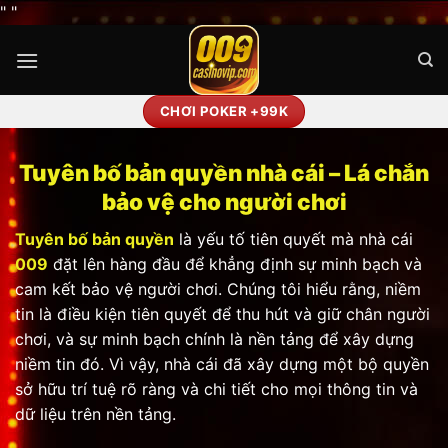
Chuyển
"
"
đến
nội
dung
CHƠI POKER +99K
Tuyên bố bản quyền nhà cái – Lá chắn
bảo vệ cho người chơi
Tuyên bố bản quyền
là yếu tố tiên quyết mà nhà cái
009
đặt lên hàng đầu để khẳng định sự minh bạch và
cam kết bảo vệ người chơi. Chúng tôi hiểu rằng, niềm
tin là điều kiện tiên quyết để thu hút và giữ chân người
chơi, và sự minh bạch chính là nền tảng để xây dựng
niềm tin đó. Vì vậy, nhà cái đã xây dựng một bộ quyền
sở hữu trí tuệ rõ ràng và chi tiết cho mọi thông tin và
dữ liệu trên nền tảng.