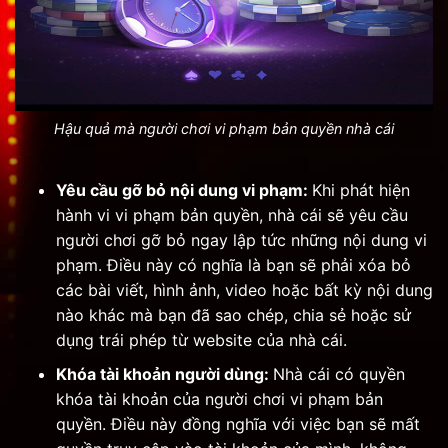
Hậu quả mà người chơi vi phạm bản quyền nhà cái
Yêu cầu gỡ bỏ nội dung vi phạm:
K
hi phát hiện
hành vi vi phạm bản quyền, nhà cái sẽ yêu cầu
người chơi gỡ bỏ ngay lập tức những nội dung vi
phạm. Điều này có nghĩa là bạn sẽ phải xóa bỏ
các bài viết, hình ảnh, video hoặc bất kỳ nội dung
nào khác mà bạn đã sao chép, chia sẻ hoặc sử
dụng trái phép từ website của nhà cái.
Khóa tài khoản người dùng:
Nhà cái có quyền
khóa tài khoản của người chơi vi phạm bản
quyền. Điều này đồng nghĩa với việc bạn sẽ mất